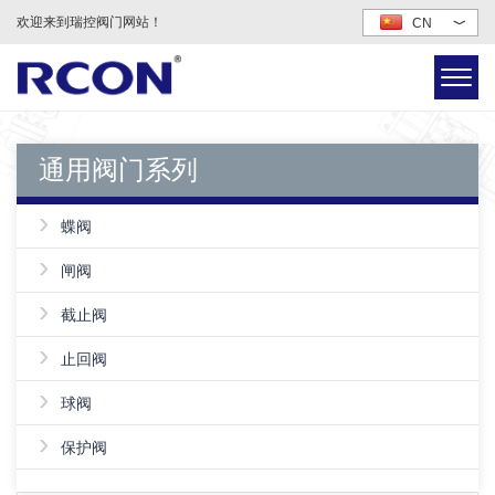
欢迎来到瑞控阀门网站！
CN
﹀
通用阀门系列
›
蝶阀
›
闸阀
›
截止阀
›
止回阀
›
球阀
›
保护阀