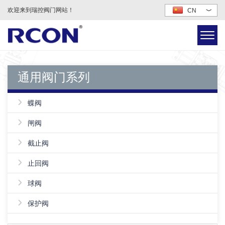
欢迎来到瑞控阀门网站！
CN
﹀
通用阀门系列
›
蝶阀
›
闸阀
›
截止阀
›
止回阀
›
球阀
›
保护阀