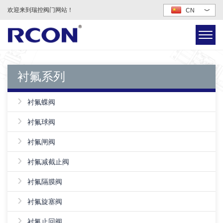
欢迎来到瑞控阀门网站！
CN
﹀
衬氟系列
›
衬氟蝶阀
›
衬氟球阀
›
衬氟闸阀
›
衬氟减截止阀
›
衬氟隔膜阀
›
衬氟旋塞阀
›
衬氟止回阀